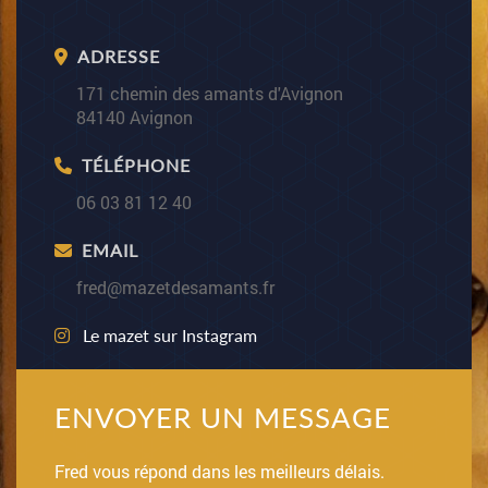
ADRESSE
171 chemin des amants d'Avignon
84140 Avignon
TÉLÉPHONE
06 03 81 12 40
EMAIL
fred@mazetdesamants.fr
Le mazet sur Instagram
ENVOYER UN MESSAGE